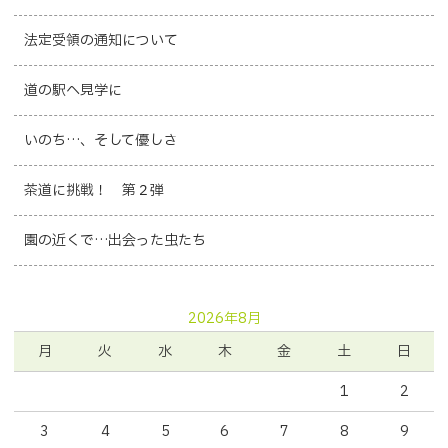
法定受領の通知について
道の駅へ見学に
いのち…、そして優しさ
茶道に挑戦！ 第２弾
園の近くで…出会った虫たち
2026年8月
月
火
水
木
金
土
日
1
2
3
4
5
6
7
8
9