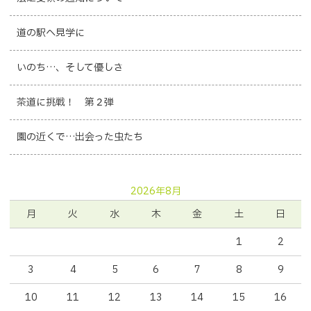
道の駅へ見学に
いのち…、そして優しさ
茶道に挑戦！ 第２弾
園の近くで…出会った虫たち
2026年8月
月
火
水
木
金
土
日
1
2
3
4
5
6
7
8
9
10
11
12
13
14
15
16