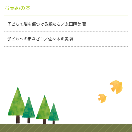
お薦めの本
子どもの脳を傷つける親たち／友田明美 著
子どもへのまなざし／佐々木正美 著